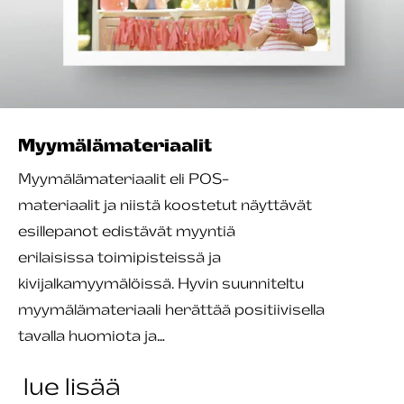
Myymälä­materiaalit
Myymälämateriaalit eli POS-
materiaalit ja niistä koostetut näyttävät
esillepanot edistävät myyntiä
erilaisissa toimipisteissä ja
kivijalkamyymälöissä. Hyvin suunniteltu
myymälämateriaali herättää positiivisella
tavalla huomiota ja…
lue lisää