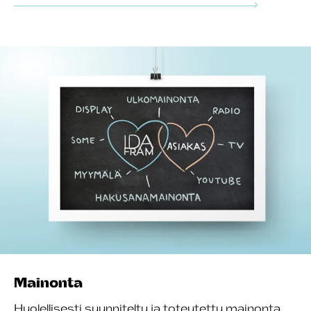
Mainonta
Huolellisesti suunniteltu ja toteutettu mainonta