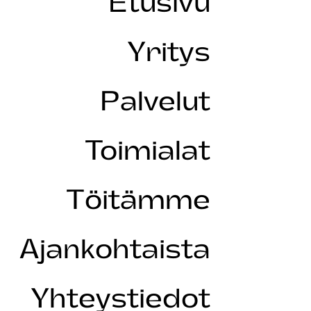
Etusivu
Yritys
Palvelut
Toimialat
Töitämme
Ajankohtaista
Yhteystiedot