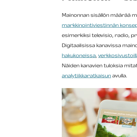
Mainonnan sisällön määrää mai
markkinointiviestinnän konsep
esimerkiksi televisio, radio, 
Digitaalisissa kanavissa main
hakukoneissa
,
verkkosivustoil
Näiden kanavien tuloksia mit
analytiikkaratkaisun
avulla.