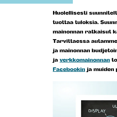
Huolellisesti suunnitel
tuottaa tuloksia. Suu
mainonnan ratkaisut ka
Tarvittaessa autamme
ja mainonnan budjetoi
ja
verkkomainonnan
to
Facebookin
ja muiden p