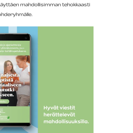
 käyttäen mahdollisimman tehokkaasti
 kohderyhmälle.