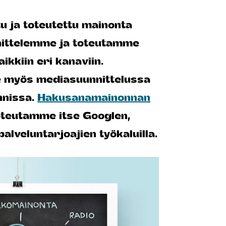
tu ja toteutettu mainonta
nnittelemme ja toteutamme
ikkiin eri kanaviin.
 myös mediasuunnittelussa
nnissa.
Hakusanamainonnan
teutamme itse Googlen,
alveluntarjoajien työkaluilla.