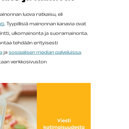
nonnan luova ratkaisu, eli
ti
. Tyypillisiä mainonnan kanavia ovat
printti, ulkomainonta ja suoramainonta.
ontaa tehdään erityisesti
la
ja
sosiaalisen median palveluissa
.
ataan verkkosivuston