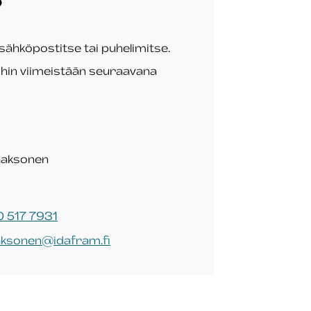
?
sähköpostitse tai puhelimitse.
ihin viimeistään seuraavana
aaksonen
 517 7931
aksonen@idafram.fi