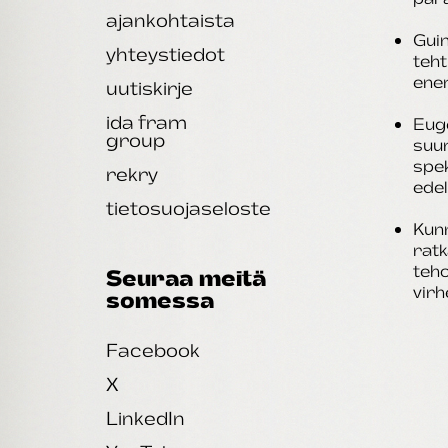
ajankohtaista
Guin
yhteystiedot
teht
ene
uutiskirje
ida fram
Eug
group
suu
spek
rekry
edel
tietosuojaseloste
Kunn
rat
teho
Seuraa meitä
virh
somessa
Facebook
X
LinkedIn