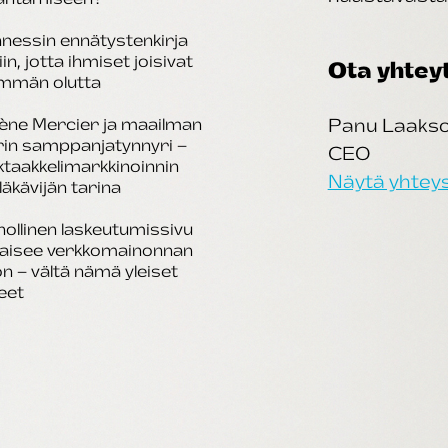
nessin ennätystenkirja
iin, jotta ihmiset joisivat
Ota yhtey
mmän olutta
ène Mercier ja maailman
Panu Laaks
rin samppanjatynnyri –
CEO
taakkelimarkkinoinnin
Näytä yhteys
läkävijän tarina
ollinen laskeutumissivu
kaisee verkkomainonnan
n – vältä nämä yleiset
eet