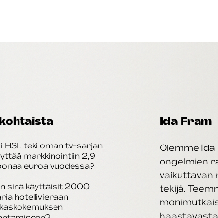
kohtaista
Ida Fram
i HSL teki oman tv-sarjan
Olemme Ida 
äyttää markkinointiin 2,9
ongelmien rat
joonaa euroa vuodessa?
vaikuttavan 
n sinä käyttäisit 2000
tekijä. Tee
aria hotellivieraan
monimutkais
akaskokemuksen
haastavasta 
antamiseen?