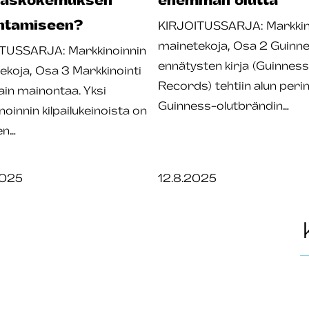
ntamiseen?
KIRJOITUSSARJA: Markkin
mainetekoja, Osa 2 Guinne
TUSSARJA: Markkinoinnin
ennätysten kirja (Guinnes
ekoja, Osa 3 Markkinointi
Records) tehtiin alun peri
vain mainontaa. Yksi
Guinness-olutbrändin…
oinnin kilpailukeinoista on
en…
2025
12.8.2025