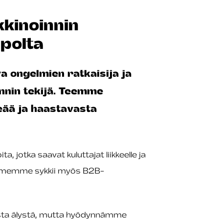
inoinnin
polta
a ongelmien ratkaisija ja
nnin tekijä. Teemme
ää ja haastavasta
 jotka saavat kuluttajat liikkeelle ja
ämemme sykkii myös B2B-
sta älystä, mutta hyödynnämme