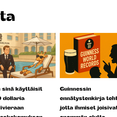
ta
 sinä käyttäisit
Guinnessin
dollaria
ennätystenkirja teht
livieraan
jotta ihmiset joisiva
kaskokemuksen
enemmän olutta