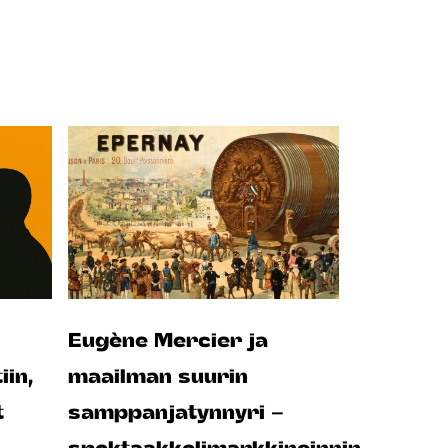
Eugène Mercier ja
iin,
maailman suurin
t
samppanjatynnyri –
spektaakkelimarkkinoinnin