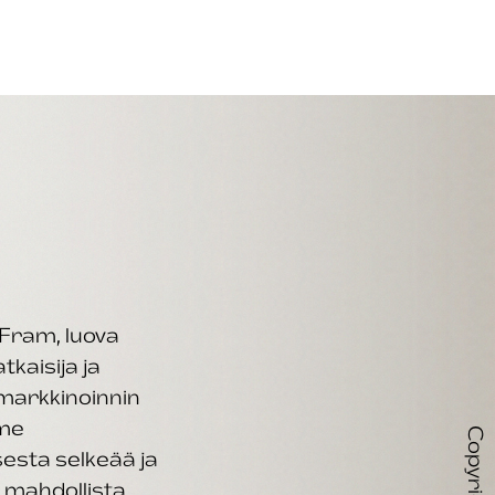
Fram, luova
kaisija ja
markkinoinnin
mme
esta selkeää ja
mahdollista.