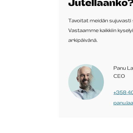
Jutellaanko
Tavoitat meidän sujuvasti 
Vastaamme kaikkiin kysely
arkipäivänä.
Panu L
CEO
+358 40
panu.la