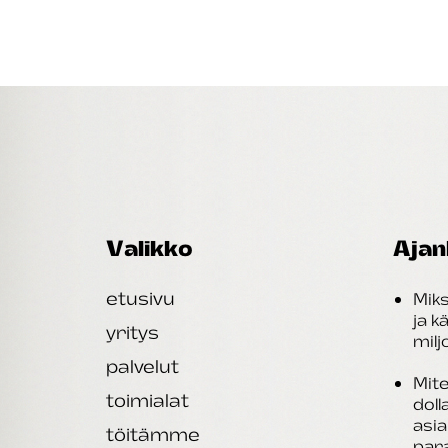
Valikko
Ajan
etusivu
Miks
ja k
yritys
mil
palvelut
Mite
toimialat
doll
asi
töitämme
par