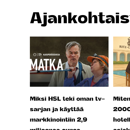
Ajankohtais
Miksi HSL teki oman tv-
Miten
sarjan ja käyttää
2000 
markkinointiin 2,9
hotel
miljoonaa euroa
asia