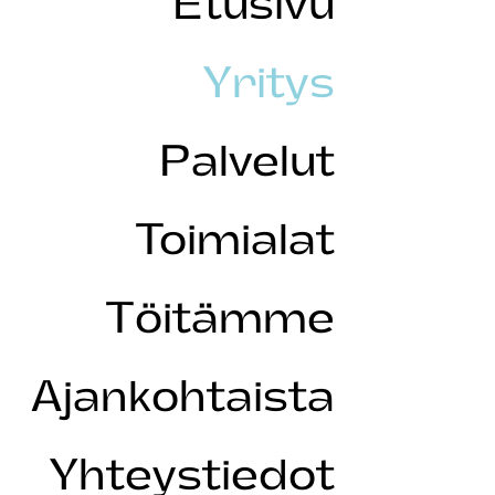
Etusivu
Yritys
Palvelut
Toimialat
Töitämme
Ajankohtaista
Yhteystiedot