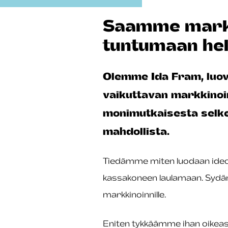
Saamme markk
tuntumaan hel
Olemme Ida Fram, luov
vaikuttavan markkinoi
monimutkaisesta selke
mahdollista.
Tiedämme miten luodaan ideoita,
kassakoneen laulamaan. Syd
markkinoinnille.
Eniten tykkäämme ihan oikea