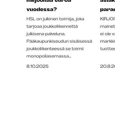
vuodessa?
para
HSL on julkinen toimija, joka
KIRJOI
tarjoaa joukkoliikennettä
mainet
julkisena palveluna.
ei ole 
Pääkaupunkiseudun sisäisessä
markkin
joukkoliikenteessä se toimii
tuotte
monopoliasemassa…
8.10.2025
20.8.