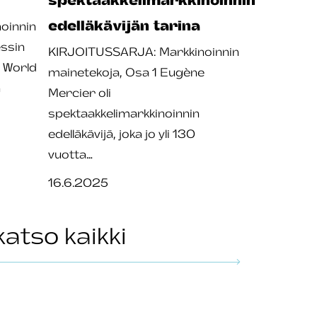
edelläkävijän tarina
oinnin
ssin
KIRJOITUSSARJA: Markkinoinnin
s World
mainetekoja, Osa 1 Eugène
n
Mercier oli
spektaakkelimarkkinoinnin
edelläkävijä, joka jo yli 130
vuotta…
16.6.2025
katso kaikki