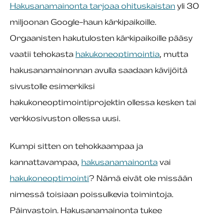
Hakusanamainonta tarjoaa ohituskaistan
yli 30
miljoonan Google-haun kärkipaikoille.
Orgaanisten hakutulosten kärkipaikoille pääsy
vaatii tehokasta
hakukoneoptimointia
, mutta
hakusanamainonnan avulla saadaan kävijöitä
sivustolle esimerkiksi
hakukoneoptimointiprojektin ollessa kesken tai
verkkosivuston ollessa uusi.
Kumpi sitten on tehokkaampaa ja
kannattavampaa,
hakusanamainonta
vai
hakukoneoptimointi
? Nämä eivät ole missään
nimessä toisiaan poissulkevia toimintoja.
Päinvastoin. Hakusanamainonta tukee