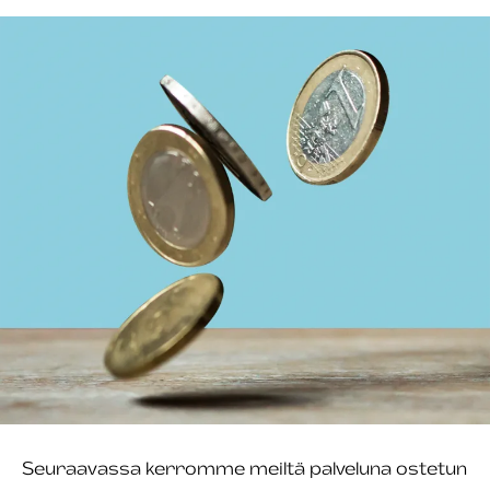
Seuraavassa kerromme meiltä palveluna ostetun