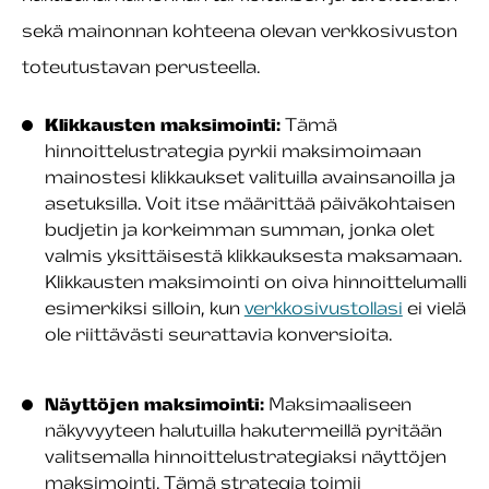
sekä mainonnan kohteena olevan verkkosivuston
toteutustavan perusteella.
Klikkausten maksimointi:
Tämä
hinnoittelustrategia pyrkii maksimoimaan
mainostesi klikkaukset valituilla avainsanoilla ja
asetuksilla. Voit itse määrittää päiväkohtaisen
budjetin ja korkeimman summan, jonka olet
valmis yksittäisestä klikkauksesta maksamaan.
Klikkausten maksimointi on oiva hinnoittelumalli
esimerkiksi silloin, kun
verkkosivustollasi
ei vielä
ole riittävästi seurattavia konversioita.
Näyttöjen maksimointi:
Maksimaaliseen
näkyvyyteen halutuilla hakutermeillä pyritään
valitsemalla hinnoittelustrategiaksi näyttöjen
maksimointi. Tämä strategia toimii