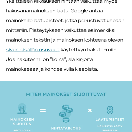
Yksittäisen klikkauksen hintaan vaikuttaa myös
hakusanamainoksen laatu. Google antaa
mainoksille laatupisteet, jotka perustuvat useaan
mittariin. Pisteytykseen vaikuttaa esimerkiksi
mainoksen tekstin ja mainoksen kohteena olevan
sivun sisällön osuvuus
käytettyyn hakutermiin.
Jos hakutermi on ”koira”, älä kirjoita
mainoksessa ja kohdesivulla kissoista.