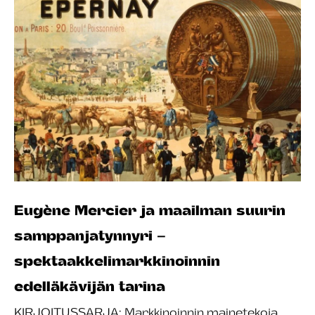
Eugène Mercier ja maailman suurin
samppanjatynnyri –
spektaakkelimarkkinoinnin
edelläkävijän tarina
KIRJOITUSSARJA: Markkinoinnin mainetekoja,