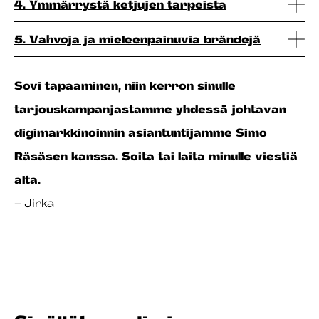
4. Ymmärrystä ketjujen tarpeista
5. Vahvoja ja mieleenpainuvia brändejä
Sovi tapaaminen, niin kerron sinulle
tarjouskampanjastamme yhdessä johtavan
digimarkkinoinnin asiantuntijamme Simo
Räsäsen kanssa. Soita tai laita minulle viestiä
alta.
–
Jirka