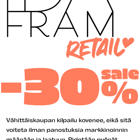
Vähittäiskaupan kilpailu kovenee, eikä sitä
voiteta ilman panostuksia markkinoinnin
määrään ja laatuun. Pidetään pyörät