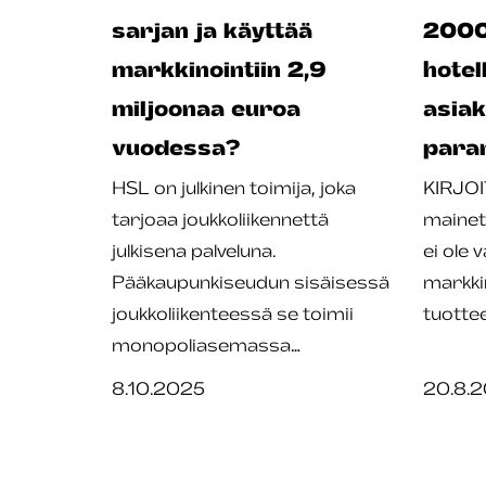
sarjan ja käyttää
2000 
markkinointiin 2,9
hotel
miljoonaa euroa
asia
vuodessa?
para
HSL on julkinen toimija, joka
KIRJOI
tarjoaa joukkoliikennettä
mainet
julkisena palveluna.
ei ole 
Pääkaupunkiseudun sisäisessä
markkin
joukkoliikenteessä se toimii
tuotte
monopoliasemassa…
8.10.2025
20.8.