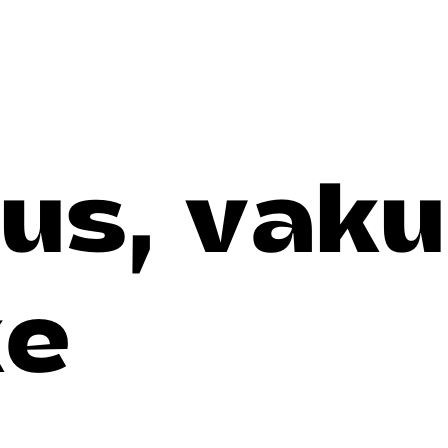
us, vak
ke