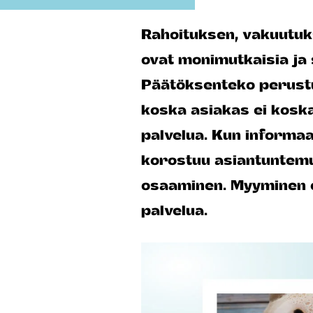
Rahoituksen, vakuutuks
ovat monimutkaisia ja 
Päätöksenteko perustu
koska asiakas ei kosk
palvelua. Kun informaa
korostuu asiantuntemu
osaaminen. Myyminen 
palvelua.