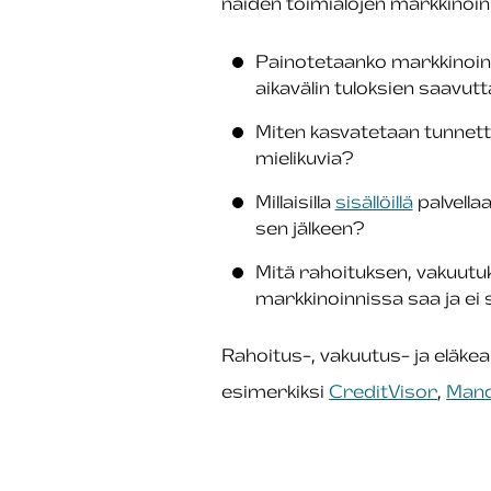
näiden toimialojen markkinoinni
Painotetaanko markkinoinn
aikavälin tuloksien saavu
Miten kasvatetaan tunnett
mielikuvia?
Millaisilla
sisällöillä
palvella
sen jälkeen?
Mitä rahoituksen, vakuutuk
markkinoinnissa saa ja ei
Rahoitus-, vakuutus- ja eläke
esimerkiksi
CreditVisor
,
Mand