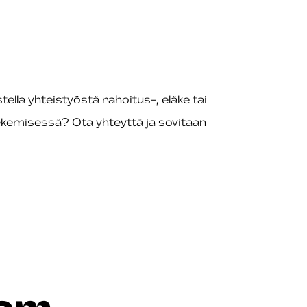
stella yhteistyöstä rahoitus-, eläke tai
ekemisessä? Ota yhteyttä ja sovitaan
sam