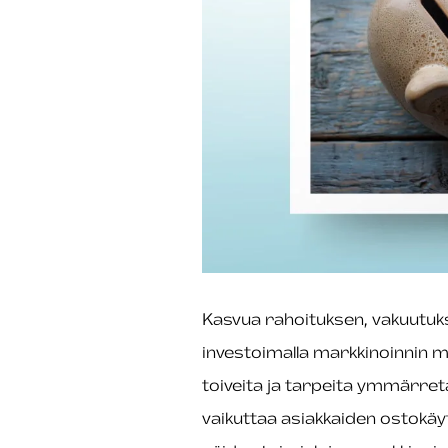
Kasvua rahoituksen, vakuutuks
investoimalla markkinoinnin m
toiveita ja tarpeita ymmärretä
vaikuttaa asiakkaiden ostok