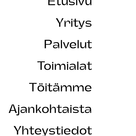
Etusivu
Yritys
Palvelut
Toimialat
Töitämme
Ajankohtaista
Yhteystiedot