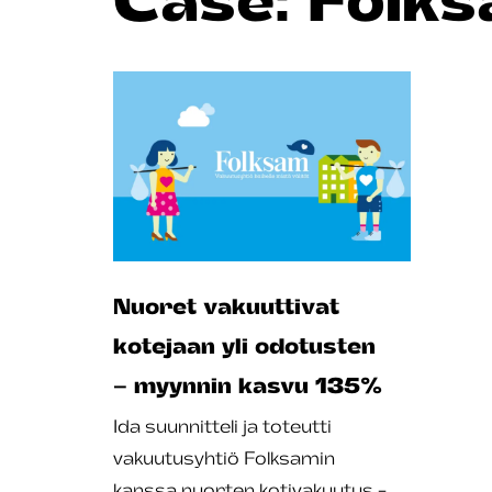
Nuoret vakuuttivat
kotejaan yli odotusten
– myynnin kasvu 135%
Ida suunnitteli ja toteutti
vakuutusyhtiö Folksamin
kanssa nuorten kotivakuutus -