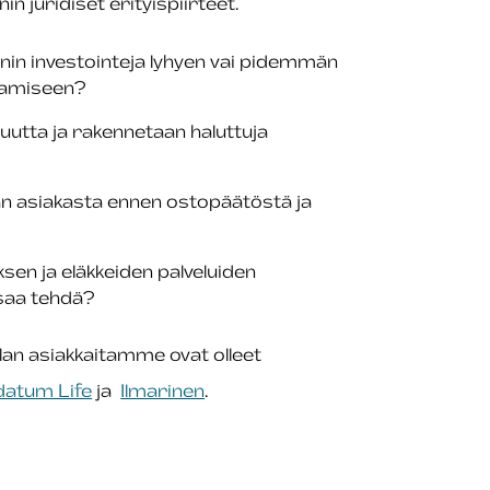
n juridiset erityispiirteet.
in investointeja lyhyen vai pidemmän
ttamiseen?
uutta ja rakennetaan haluttuja
an asiakasta ennen ostopäätöstä ja
sen ja eläkkeiden palveluiden
 saa tehdä?
alan asiakkaitamme ovat olleet
atum Life
ja
Ilmarinen
.