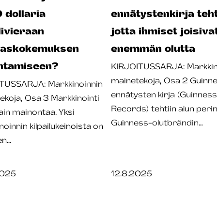
dollaria
ennätystenkirja teht
livieraan
jotta ihmiset joisiva
kaskokemuksen
enemmän olutta
ntamiseen?
KIRJOITUSSARJA: Markkin
mainetekoja, Osa 2 Guinne
TUSSARJA: Markkinoinnin
ennätysten kirja (Guinnes
ekoja, Osa 3 Markkinointi
Records) tehtiin alun peri
vain mainontaa. Yksi
Guinness-olutbrändin…
oinnin kilpailukeinoista on
en…
2025
12.8.2025