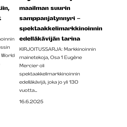
iin,
maailman suurin
t
samppanjatynnyri –
spektaakkelimarkkinoinnin
edelläkävijän tarina
oinnin
ssin
KIRJOITUSSARJA: Markkinoinnin
s World
mainetekoja, Osa 1 Eugène
n
Mercier oli
spektaakkelimarkkinoinnin
edelläkävijä, joka jo yli 130
vuotta…
16.6.2025