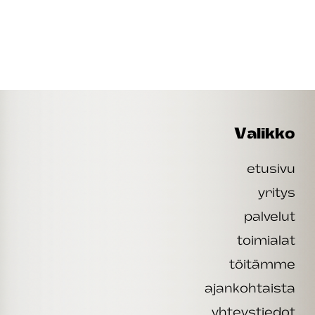
Valikko
etusivu
yritys
palvelut
toimialat
töitämme
ajankohtaista
yhteystiedot