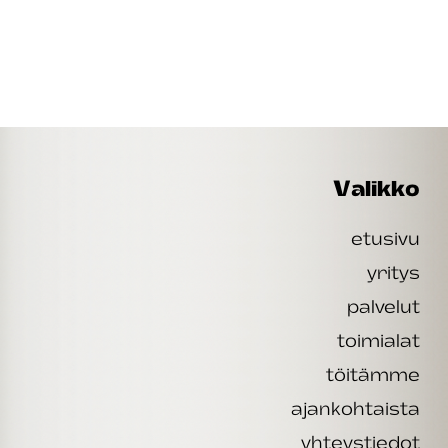
Valikko
etusivu
yritys
palvelut
toimialat
töitämme
ajankohtaista
yhteystiedot