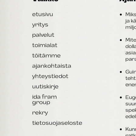
etusivu
Miks
ja k
yritys
mil
palvelut
Mite
toimialat
doll
asi
töitämme
par
ajankohtaista
Guin
yhteystiedot
teht
ene
uutiskirje
ida fram
Eug
group
suu
spek
rekry
edel
tietosuojaseloste
Kunn
rat