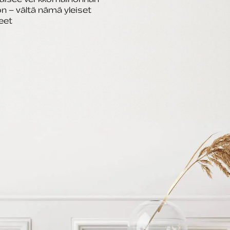
n – vältä nämä yleiset
eet