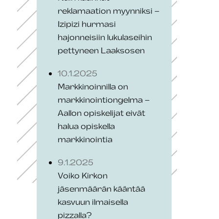
reklamaation myynniksi –
Izipizi hurmasi
hajonneisiin lukulaseihin
pettyneen Laaksosen
10.1.2025
Markkinoinnilla on
markkinointiongelma –
Aallon opiskelijat eivät
halua opiskella
markkinointia
9.1.2025
Voiko Kirkon
jäsenmäärän kääntää
kasvuun ilmaisella
pizzalla?