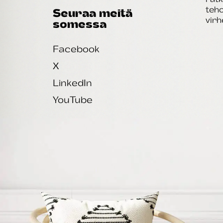
teho
Seuraa meitä
virh
somessa
Facebook
X
LinkedIn
YouTube