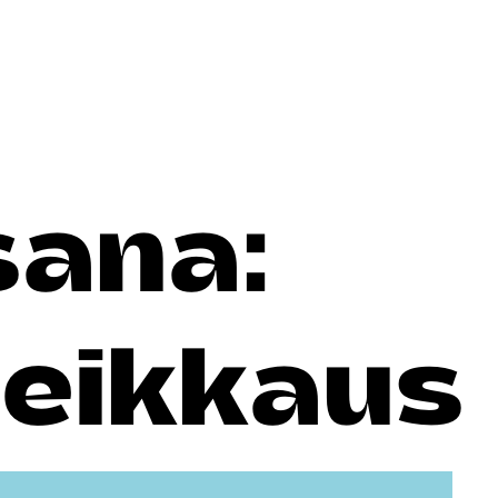
sana:
leikkaus