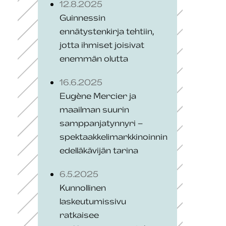
12.8.2025
Guinnessin
ennätystenkirja tehtiin,
jotta ihmiset joisivat
enemmän olutta
16.6.2025
Eugène Mercier ja
maailman suurin
samppanjatynnyri –
spektaakkelimarkkinoinnin
edelläkävijän tarina
6.5.2025
Kunnollinen
laskeutumissivu
ratkaisee