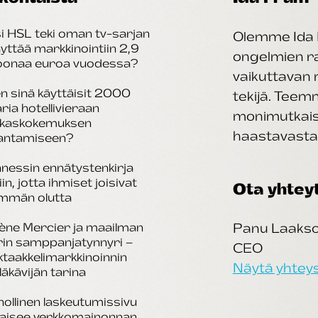
i HSL teki oman tv-sarjan
Olemme Ida 
äyttää markkinointiin 2,9
ongelmien rat
joonaa euroa vuodessa?
vaikuttavan 
n sinä käyttäisit 2000
tekijä. Tee
aria hotellivieraan
monimutkais
akaskokemuksen
haastavasta 
antamiseen?
nessin ennätystenkirja
iin, jotta ihmiset joisivat
Ota yhtey
mmän olutta
ène Mercier ja maailman
Panu Laaks
rin samppanjatynnyri –
CEO
taakkelimarkkinoinnin
Näytä yhteys
läkävijän tarina
ollinen laskeutumissivu
kaisee verkkomainonnan