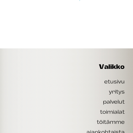
Valikko
etusivu
yritys
palvelut
toimialat
töitämme
ajankohtaista