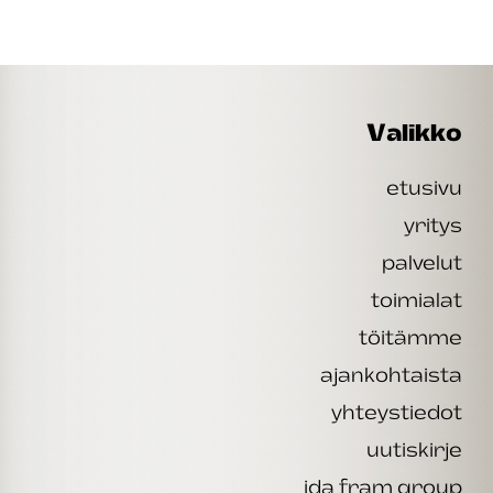
Valikko
etusivu
yritys
palvelut
toimialat
töitämme
ajankohtaista
yhteystiedot
uutiskirje
ida fram group