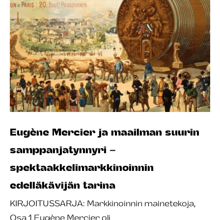
Eugène Mercier ja maailman suurin
samppanjatynnyri –
spektaakkelimarkkinoinnin
edelläkävijän tarina
KIRJOITUSSARJA: Markkinoinnin mainetekoja,
Osa 1 Eugène Mercier oli