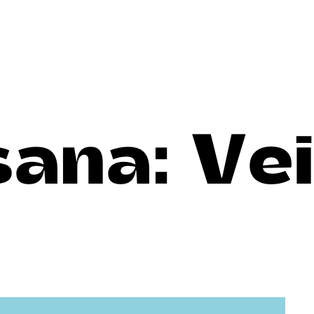
sana:
Ve