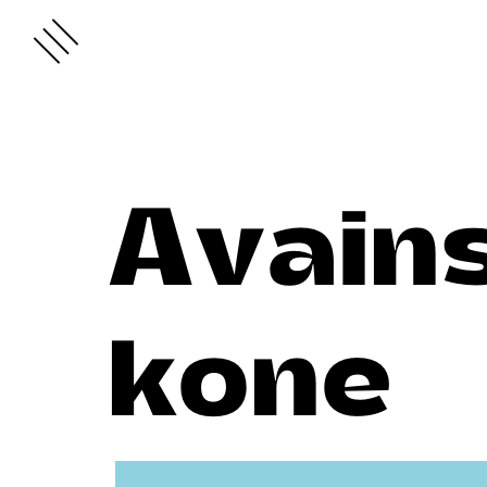
Avain
kone