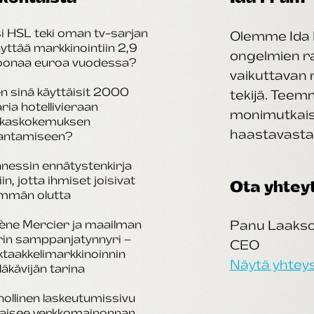
i HSL teki oman tv-sarjan
Olemme Ida 
äyttää markkinointiin 2,9
ongelmien rat
joonaa euroa vuodessa?
vaikuttavan 
n sinä käyttäisit 2000
tekijä. Tee
aria hotellivieraan
monimutkais
akaskokemuksen
haastavasta 
antamiseen?
nessin ennätystenkirja
iin, jotta ihmiset joisivat
Ota yhtey
mmän olutta
ène Mercier ja maailman
Panu Laaks
rin samppanjatynnyri –
CEO
taakkelimarkkinoinnin
Näytä yhteys
läkävijän tarina
ollinen laskeutumissivu
kaisee verkkomainonnan