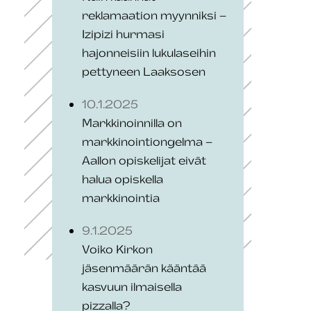
reklamaation myynniksi –
Izipizi hurmasi
hajonneisiin lukulaseihin
pettyneen Laaksosen
10.1.2025
Markkinoinnilla on
markkinointiongelma –
Aallon opiskelijat eivät
halua opiskella
markkinointia
9.1.2025
Voiko Kirkon
jäsenmäärän kääntää
kasvuun ilmaisella
pizzalla?