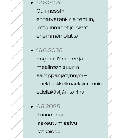
12.8.2025
Guinnessin
ennätystenkirja tehtiin,
jotta ihmiset joisivat
enemmän olutta
16.6.2025
Eugène Mercier ja
maailman suurin
samppanjatynnyri –
spektaakkelimarkkinoinnin
edelläkävijän tarina
6.5.2025
Kunnollinen
laskeutumissivu
ratkaisee