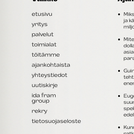
etusivu
Miks
ja k
yritys
mil
palvelut
Mite
toimialat
doll
asi
töitämme
par
ajankohtaista
Guin
yhteystiedot
teht
ene
uutiskirje
ida fram
Eug
group
suu
spek
rekry
edel
tietosuojaseloste
Kunn
rat