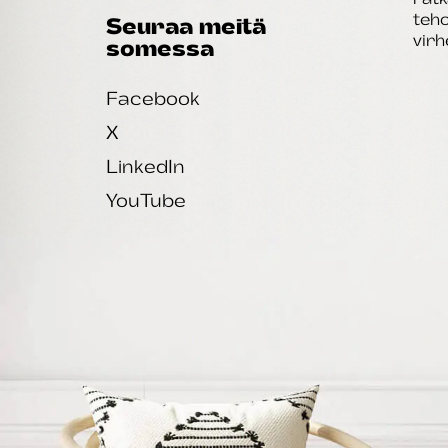
teho
Seuraa meitä
virh
somessa
Facebook
X
LinkedIn
YouTube