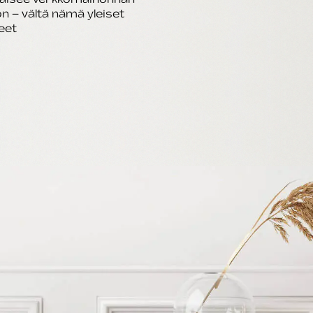
n – vältä nämä yleiset
eet