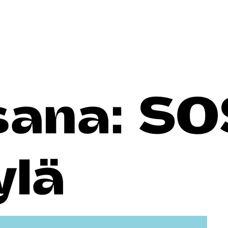
sana:
SO
ylä