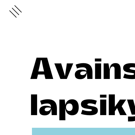
Avain
lapsik