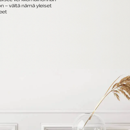
n – vältä nämä yleiset
eet