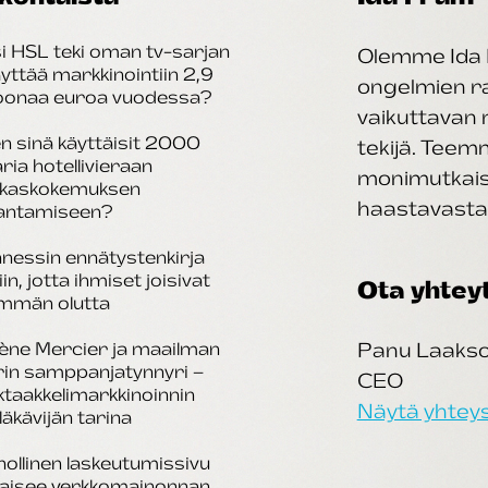
i HSL teki oman tv-sarjan
Olemme Ida 
äyttää markkinointiin 2,9
ongelmien rat
joonaa euroa vuodessa?
vaikuttavan 
n sinä käyttäisit 2000
tekijä. Tee
aria hotellivieraan
monimutkais
akaskokemuksen
haastavasta 
antamiseen?
nessin ennätystenkirja
iin, jotta ihmiset joisivat
Ota yhtey
mmän olutta
ène Mercier ja maailman
Panu Laaks
rin samppanjatynnyri –
CEO
taakkelimarkkinoinnin
Näytä yhteys
läkävijän tarina
ollinen laskeutumissivu
kaisee verkkomainonnan