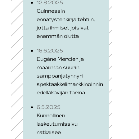
12.8.2025
Guinnessin
ennätystenkirja tehtiin,
jotta ihmiset joisivat
enemmän olutta
16.6.2025
Eugène Mercier ja
maailman suurin
samppanjatynnyri –
spektaakkelimarkkinoinnin
edelläkävijän tarina
6.5.2025
Kunnollinen
laskeutumissivu
ratkaisee