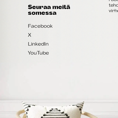
teho
Seuraa meitä
virh
somessa
Facebook
X
LinkedIn
YouTube