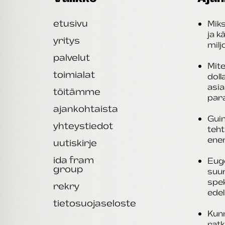
etusivu
Miks
ja k
yritys
mil
palvelut
Mite
toimialat
doll
asi
töitämme
par
ajankohtaista
Guin
yhteystiedot
teht
ene
uutiskirje
ida fram
Eug
group
suu
spek
rekry
edel
tietosuojaseloste
Kunn
rat