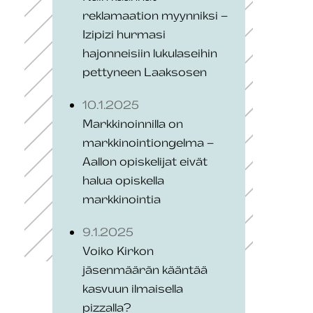
reklamaation myynniksi –
Izipizi hurmasi
hajonneisiin lukulaseihin
pettyneen Laaksosen
10.1.2025
Markkinoinnilla on
markkinointiongelma –
Aallon opiskelijat eivät
halua opiskella
markkinointia
9.1.2025
Voiko Kirkon
jäsenmäärän kääntää
kasvuun ilmaisella
pizzalla?