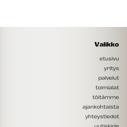
Valikko
etusivu
yritys
palvelut
toimialat
töitämme
ajankohtaista
yhteystiedot
uutiskirje