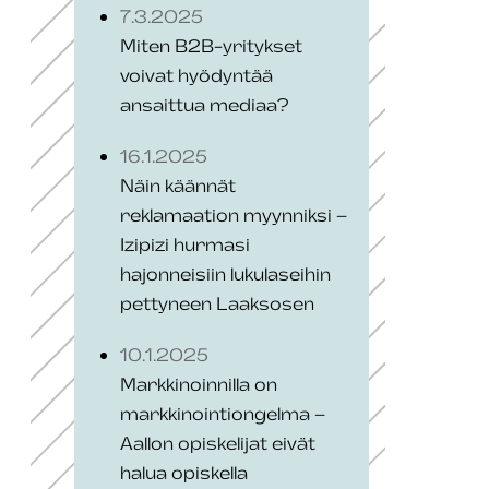
7.3.2025
Miten B2B-yritykset
voivat hyödyntää
ansaittua mediaa?
16.1.2025
Näin käännät
reklamaation myynniksi –
Izipizi hurmasi
hajonneisiin lukulaseihin
pettyneen Laaksosen
10.1.2025
Markkinoinnilla on
markkinointiongelma –
Aallon opiskelijat eivät
halua opiskella