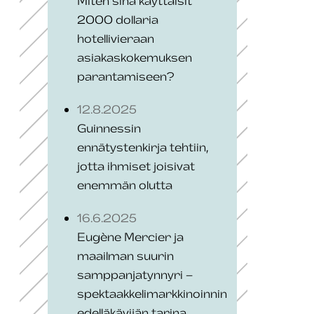
Miten sinä käyttäisit
2000 dollaria
hotellivieraan
asiakaskokemuksen
parantamiseen?
12.8.2025
Guinnessin
ennätystenkirja tehtiin,
jotta ihmiset joisivat
enemmän olutta
16.6.2025
Eugène Mercier ja
maailman suurin
samppanjatynnyri –
spektaakkelimarkkinoinnin
edelläkävijän tarina