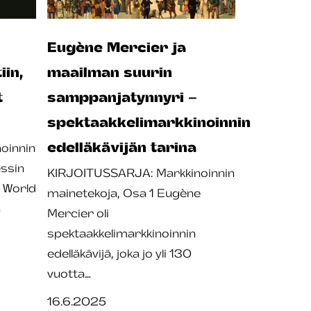
Eugène Mercier ja
iin,
maailman suurin
t
samppanjatynnyri –
spektaakkelimarkkinoinnin
edelläkävijän tarina
oinnin
ssin
KIRJOITUSSARJA: Markkinoinnin
s World
mainetekoja, Osa 1 Eugène
n
Mercier oli
spektaakkelimarkkinoinnin
edelläkävijä, joka jo yli 130
vuotta…
16.6.2025