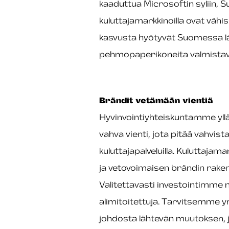
kaaduttua Microsoftin syliin, S
kuluttajamarkkinoilla ovat vä
kasvusta hyötyvät Suomessa läh
pehmopaperikoneita valmistav
Brändit vetämään vientiä
Hyvinvointiyhteiskuntamme yllä
vahva vienti, jota pitää vahvis
kuluttajapalveluilla. Kuluttaja
ja vetovoimaisen brändin rake
Valitettavasti investointimme
alimitoitettuja. Tarvitsemme yr
johdosta lähtevän muutoksen, 