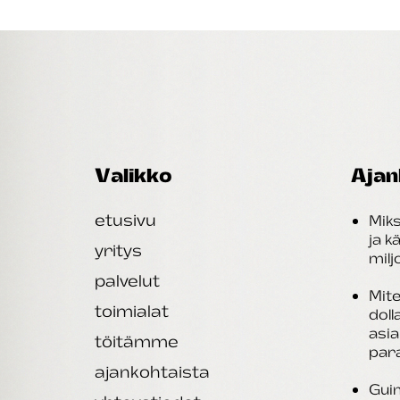
Valikko
Ajan
etusivu
Miks
ja k
yritys
mil
palvelut
Mite
toimialat
doll
asi
töitämme
par
ajankohtaista
Guin