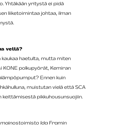
no. Yhtäkään yritystä ei pidä
en liiketoimintaa johtaa, ilman
mystä.
ua vettä?
a kaukaa haetulta, mutta miten
si KONE polkupyörät, Kemiran
ilmalämpöpumput? Ennen kuin
kähulluna, muistutan vielä että SCA
n keittämisestä pikkuhousunsuojiin.
n mainostoimisto Ida Framin