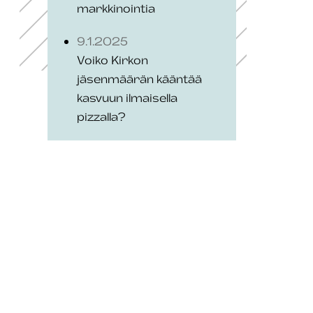
markkinointia
9.1.2025
Voiko Kirkon
jäsenmäärän kääntää
kasvuun ilmaisella
pizzalla?