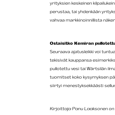
yrityksien keskeinen kilpailukei
perustaa, tai yhdenkään yrityks
vahvaa markkinoinnillista näke
Ostaisitko Kemiran pullotett
Seuraava ajatusleikki voi tuntu
tekisivät kauppansa esimerkik
pullotettu vesi tai Wärtsilän 
tuomitset koko kysymyksen päh
siirtyi menestyksekkäästi sellu
Kirjoittaja Panu Laaksonen o