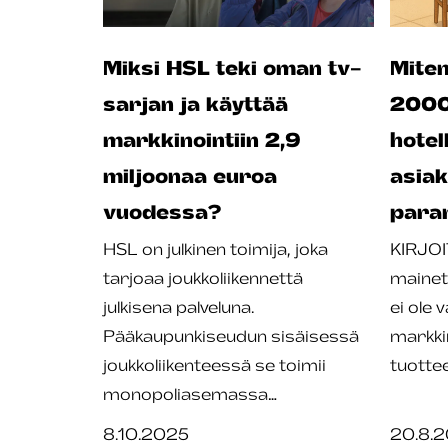
Miksi HSL teki oman tv-
Miten
sarjan ja käyttää
2000 
markkinointiin 2,9
hotel
miljoonaa euroa
asia
vuodessa?
para
HSL on julkinen toimija, joka
KIRJOI
tarjoaa joukkoliikennettä
mainet
julkisena palveluna.
ei ole 
Pääkaupunkiseudun sisäisessä
markkin
joukkoliikenteessä se toimii
tuotte
monopoliasemassa…
8.10.2025
20.8.