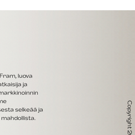
Fram, luova
kaisija ja
markkinoinnin
mme
esta selkeää ja
mahdollista.