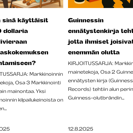
 sinä käyttäisit
Guinnessin
dollaria
ennätystenkirja teht
livieraan
jotta ihmiset joisiva
kaskokemuksen
enemmän olutta
ntamiseen?
KIRJOITUSSARJA: Markkin
mainetekoja, Osa 2 Guinne
TUSSARJA: Markkinoinnin
ennätysten kirja (Guinnes
ekoja, Osa 3 Markkinointi
Records) tehtiin alun peri
vain mainontaa. Yksi
Guinness-olutbrändin…
oinnin kilpailukeinoista on
en…
2025
12.8.2025