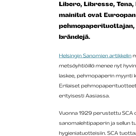
Libero, Libresse, Tena,
mainitut ovat Euroopa
pehmopaperituottajan,
brändejä.
Helsingin Sanomien artikkelin
m
metsäyhtiöillä menee nyt hyvin
laskee, pehmopaperin myynti k
Erilaiset pehmopaperituottee
erityisesti Aasiassa.
Vuonna 1929 perustettu SCA o
sanomalehtipaperin ja sellun 
hygieniatuotteisiin. SCA tuot