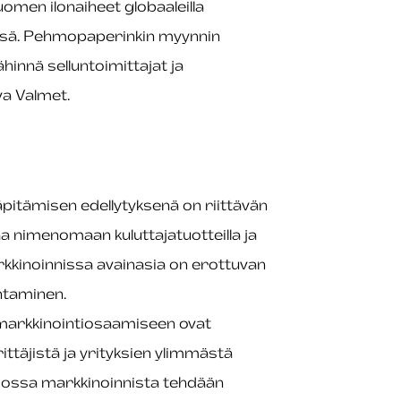
uomen ilonaiheet globaaleilla
hissä. Pehmopaperinkin myynnin
innä selluntoimittajat ja
a Valmet.
pitämisen edellytyksenä on riittävän
taa nimenomaan kuluttajatuotteilla ja
markkinoinnissa avainasia on erottuvan
ntaminen.
 markkinointiosaamiseen ovat
ittäjistä ja yrityksien ylimmästä
jossa markkinoinnista tehdään