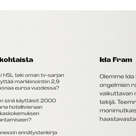
kohtaista
Ida Fram
i HSL teki oman tv-sarjan
Olemme Ida 
äyttää markkinointiin 2,9
ongelmien rat
joonaa euroa vuodessa?
vaikuttavan 
n sinä käyttäisit 2000
tekijä. Tee
aria hotellivieraan
monimutkais
akaskokemuksen
haastavasta 
antamiseen?
nessin ennätystenkirja