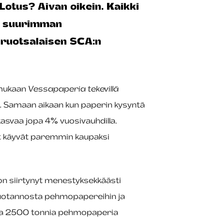
 Lotus? Aivan oikein. Kaikki
n suurimman
 ruotsalaisen SCA:n
ukaan
Vessapaperia tekevillä
.
Samaan aikaan kun paperin kysyntä
asvaa jopa 4% vuosivauhdilla.
t käyvät paremmin kaupaksi
n siirtynyt menestyksekkäästi
tuotannosta pehmopapereihin ja
taa 2500 tonnia pehmopaperia