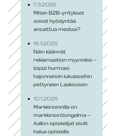
7.3.2025
Miten B2B-yritykset
voivat hyödyntää
ansaittua mediaa?
16.1.2025
Näin käännät
reklamaation myynniksi –
Izipizi hurmasi
hajonneisiin lukulaseihin
pettyneen Laaksosen
10.1.2025
Markkinoinnilla on
markkinointiongelma –
Aallon opiskelijat eivät
halua opiskella