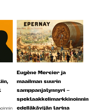
Eugène Mercier ja
iin,
maailman suurin
t
samppanjatynnyri –
spektaakkelimarkkinoinnin
edelläkävijän tarina
oinnin