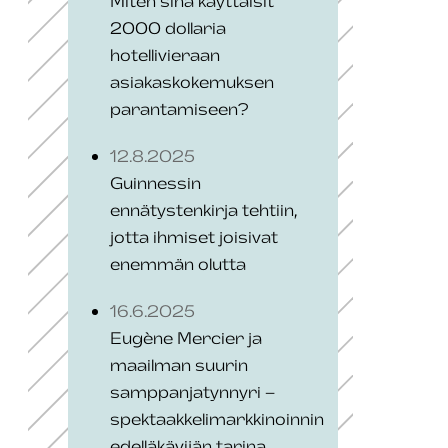
Miten sinä käyttäisit
2000 dollaria
hotellivieraan
asiakaskokemuksen
parantamiseen?
12.8.2025
Guinnessin
ennätystenkirja tehtiin,
jotta ihmiset joisivat
enemmän olutta
16.6.2025
Eugène Mercier ja
maailman suurin
samppanjatynnyri –
spektaakkelimarkkinoinnin
edelläkävijän tarina