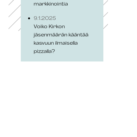
markkinointia
9.1.2025
Voiko Kirkon
jäsenmäärän kääntää
kasvuun ilmaisella
pizzalla?