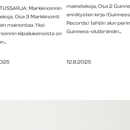
mainetekoja, Osa 2 Guinne
TUSSARJA: Markkinoinnin
ennätysten kirja (Guinnes
ekoja, Osa 3 Markkinointi
Records) tehtiin alun peri
vain mainontaa. Yksi
Guinness-olutbrändin…
oinnin kilpailukeinoista on
en…
2025
12.8.2025