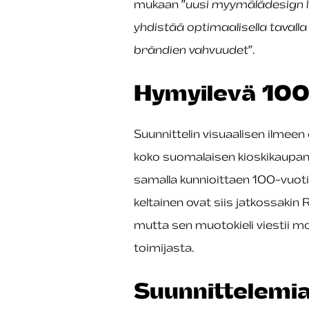
mukaan ”
uusi myymälädesign l
yhdistää optimaalisella tavall
brändien vahvuudet
”.
Hymyilevä 100
Suunnittelin visuaalisen ilmeen
koko suomalaisen kioskikaupa
samalla kunnioittaen 100-vuotia
keltainen ovat siis jatkossakin 
mutta sen muotokieli viestii mo
toimijasta.
Suunnittelemia