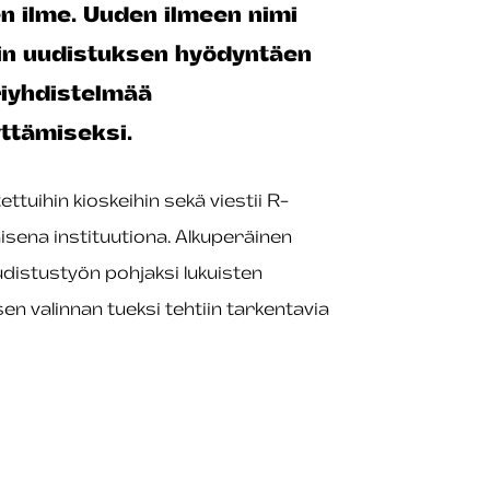
n ilme. Uuden ilmeen nimi
in uudistuksen hyödyntäen
riyhdistelmää
ttämiseksi.
ttuihin kioskeihin sekä viestii R-
isena instituutiona. Alkuperäinen
udistustyön pohjaksi lukuisten
en valinnan tueksi tehtiin tarkentavia