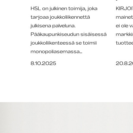
HSL on julkinen toimija, joka
KIRJOI
tarjoaa joukkoliikennettä
mainet
julkisena palveluna.
ei ole 
Pääkaupunkiseudun sisäisessä
markkin
joukkoliikenteessä se toimii
tuotte
monopoliasemassa…
8.10.2025
20.8.