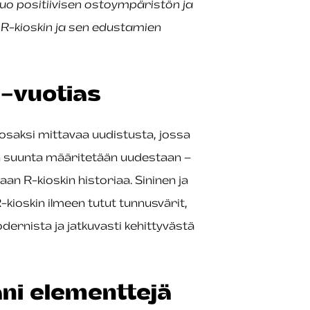
uo positiivisen ostoympäristön ja
a R-kioskin ja sen edustamien
-vuotias
 osaksi mittavaa uudistusta, jossa
n suunta määritetään uudestaan –
an R-kioskin historiaa. Sininen ja
R-kioskin ilmeen tutut tunnusvärit,
dernista ja jatkuvasti kehittyvästä
ni elementtejä