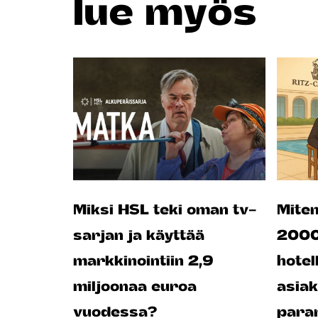
lue myös
Miksi HSL teki oman tv-
Miten
sarjan ja käyttää
2000 
markkinointiin 2,9
hotel
miljoonaa euroa
asia
vuodessa?
para