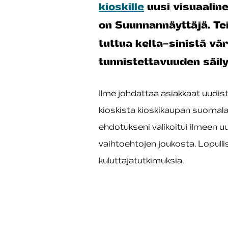
kioskille
uusi visuaaline
on Suunnannäyttäjä. Te
tuttua kelta-sinistä vä
tunnistettavuuden säily
Ilme johdattaa asiakkaat uudiste
kioskista kioskikaupan suomala
ehdotukseni valikoitui ilmeen u
vaihtoehtojen joukosta. Lopullis
kuluttajatutkimuksia.