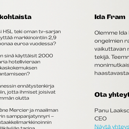
kohtaista
Ida Fram
i HSL teki oman tv-sarjan
Olemme Ida 
äyttää markkinointiin 2,9
ongelmien rat
joonaa euroa vuodessa?
vaikuttavan 
n sinä käyttäisit 2000
tekijä. Tee
aria hotellivieraan
monimutkais
akaskokemuksen
haastavasta 
antamiseen?
nessin ennätystenkirja
iin, jotta ihmiset joisivat
Ota yhtey
mmän olutta
ène Mercier ja maailman
Panu Laaks
rin samppanjatynnyri –
CEO
taakkelimarkkinoinnin
Näytä yhteys
läkävijän tarina