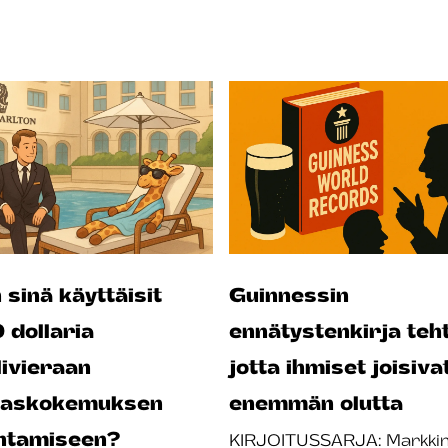
 sinä käyttäisit
Guinnessin
dollaria
ennätystenkirja teht
livieraan
jotta ihmiset joisiva
kaskokemuksen
enemmän olutta
ntamiseen?
KIRJOITUSSARJA: Markkin