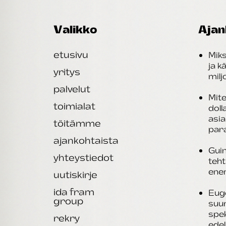
Valikko
Ajan
etusivu
Miks
ja k
yritys
mil
palvelut
Mite
toimialat
doll
asi
töitämme
par
ajankohtaista
Guin
yhteystiedot
teht
ene
uutiskirje
ida fram
Eug
group
suu
spek
rekry
edel