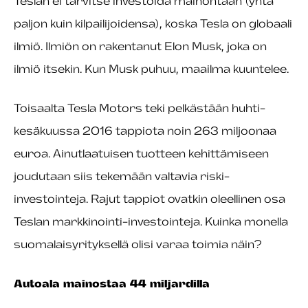
Teslan ei tarvitse investoida mainontaan (yhtä
paljon kuin kilpailijoidensa), koska Tesla on globaali
ilmiö. Ilmiön on rakentanut Elon Musk, joka on
ilmiö itsekin. Kun Musk puhuu, maailma kuuntelee.
Toisaalta Tesla Motors teki pelkästään huhti-
kesäkuussa 2016 tappiota noin 263 miljoonaa
euroa. Ainutlaatuisen tuotteen kehittämiseen
joudutaan siis tekemään valtavia riski-
investointeja. Rajut tappiot ovatkin oleellinen osa
Teslan markkinointi-investointeja. Kuinka monella
suomalaisyrityksellä olisi varaa toimia näin?
Autoala mainostaa 44 miljardilla