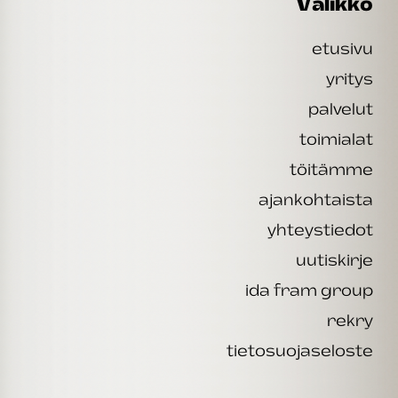
Valikko
etusivu
yritys
palvelut
toimialat
töitämme
ajankohtaista
yhteystiedot
uutiskirje
ida fram group
rekry
tietosuojaseloste