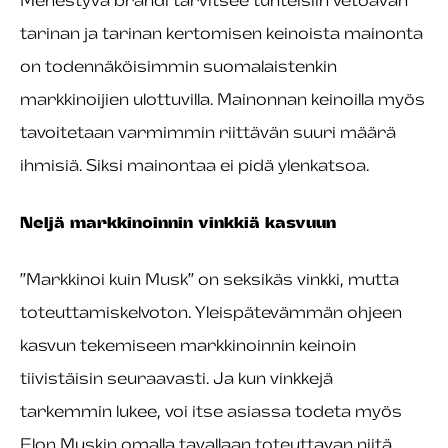
Menestyvä brändi tarvitsee tunteisiin vetoavan
tarinan ja tarinan kertomisen keinoista mainonta
on todennäköisimmin suomalaistenkin
markkinoijien ulottuvilla. Mainonnan keinoilla myös
tavoitetaan varmimmin riittävän suuri määrä
ihmisiä. Siksi mainontaa ei pidä ylenkatsoa.
Neljä markkinoinnin vinkkiä kasvuun
”Markkinoi kuin Musk” on seksikäs vinkki, mutta
toteuttamiskelvoton. Yleispätevämmän ohjeen
kasvun tekemiseen markkinoinnin keinoin
tiivistäisin seuraavasti. Ja kun vinkkejä
tarkemmin lukee, voi itse asiassa todeta myös
Elon Muskin omalla tavallaan toteuttavan niitä.