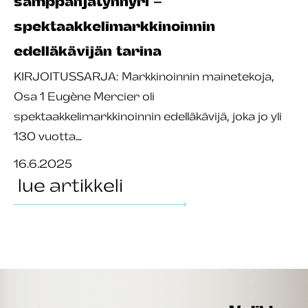
samppanjatynnyri –
spektaakkelimarkkinoinnin
edelläkävijän tarina
KIRJOITUSSARJA: Markkinoinnin mainetekoja,
Osa 1 Eugène Mercier oli
spektaakkelimarkkinoinnin edelläkävijä, joka jo yli
130 vuotta…
16.6.2025
lue artikkeli