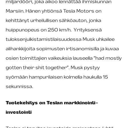
miljardööri, joka aikoo lennättää ihmiskunnan
Marsiin. Hänen yhtiönsä Tesla Motors on
kehittänyt urheilullisen sähköauton, jonka
huippunopeus on 250 km/h. Yrityksensä
tuloksenjulkistamistilaisuudessa Musk uhkailee
alihankkijoita sopimusten irtisanomisilla ja kuvaa
osien toimittajien vaikeuksia lauseella ”had mostly
gotten their shit together”. Musk pystyy
syömään hampurilaisen kolmella haukulla 15
sekunnissa.
Tuotekehitys on Teslan markkinointi-
investointi