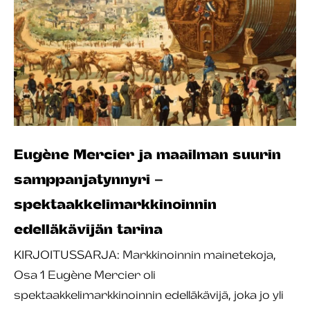
Eugène Mercier ja maailman suurin
samppanjatynnyri –
spektaakkelimarkkinoinnin
edelläkävijän tarina
KIRJOITUSSARJA: Markkinoinnin mainetekoja,
Osa 1 Eugène Mercier oli
spektaakkelimarkkinoinnin edelläkävijä, joka jo yli