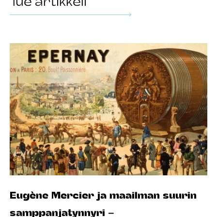
lue artikkeli
Eugène Mercier ja maailman suurin
samppanjatynnyri –