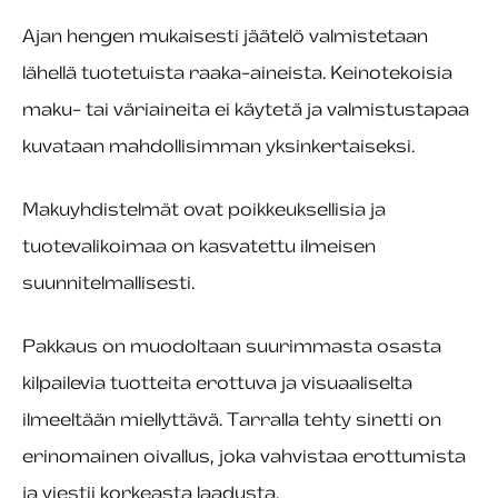
Ajan hengen mukaisesti jäätelö valmistetaan
lähellä tuotetuista raaka-aineista. Keinotekoisia
maku- tai väriaineita ei käytetä ja valmistustapaa
kuvataan mahdollisimman yksinkertaiseksi.
Makuyhdistelmät ovat poikkeuksellisia ja
tuotevalikoimaa on kasvatettu ilmeisen
suunnitelmallisesti.
Pakkaus on muodoltaan suurimmasta osasta
kilpailevia tuotteita erottuva ja visuaaliselta
ilmeeltään miellyttävä. Tarralla tehty sinetti on
erinomainen oivallus, joka vahvistaa erottumista
ja viestii korkeasta laadusta.