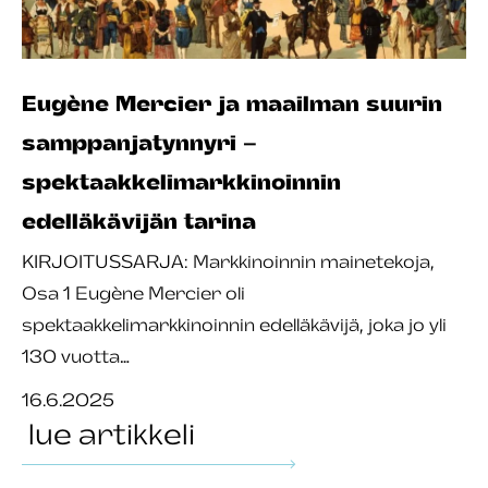
Eugène Mercier ja maailman suurin
samppanjatynnyri –
spektaakkelimarkkinoinnin
edelläkävijän tarina
KIRJOITUSSARJA: Markkinoinnin mainetekoja,
Osa 1 Eugène Mercier oli
spektaakkelimarkkinoinnin edelläkävijä, joka jo yli
130 vuotta…
16.6.2025
lue artikkeli