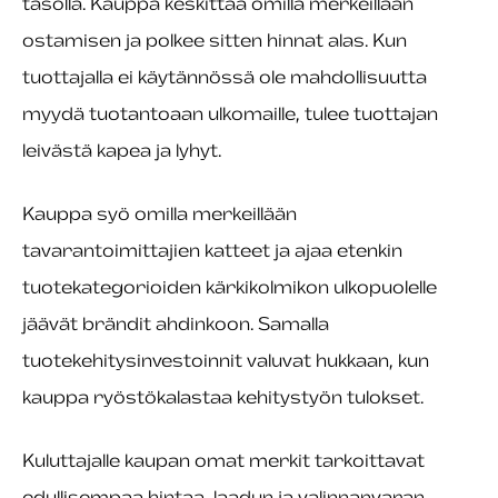
tasolla. Kauppa keskittää omilla merkeillään
ostamisen ja polkee sitten hinnat alas. Kun
tuottajalla ei käytännössä ole mahdollisuutta
myydä tuotantoaan ulkomaille, tulee tuottajan
leivästä kapea ja lyhyt.
Kauppa syö omilla merkeillään
tavarantoimittajien katteet ja ajaa etenkin
tuotekategorioiden kärkikolmikon ulkopuolelle
jäävät brändit ahdinkoon. Samalla
tuotekehitysinvestoinnit valuvat hukkaan, kun
kauppa ryöstökalastaa kehitystyön tulokset.
Kuluttajalle kaupan omat merkit tarkoittavat
edullisempaa hintaa, laadun ja valinnanvaran