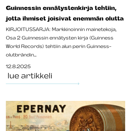
Guinnessin ennätystenkirja tehtiin,
jotta ihmiset joisivat enemmän olutta
KIRJOITUSSARJA: Markkinoinnin mainetekoja,
Osa 2 Guinnessin ennätysten kirja (Guinness
World Records) tehtiin alun perin Guinness-
olutbrändin…
12.8.2025
lue artikkeli