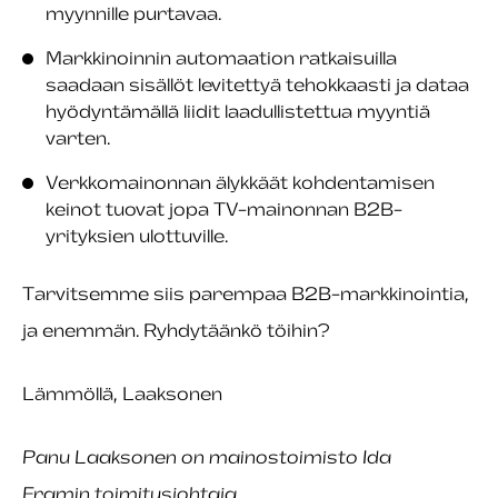
myynnille purtavaa.
Markkinoinnin automaation ratkaisuilla
saadaan sisällöt levitettyä tehokkaasti ja dataa
hyödyntämällä liidit laadullistettua myyntiä
varten.
Verkkomainonnan älykkäät kohdentamisen
keinot tuovat jopa TV-mainonnan B2B-
yrityksien ulottuville.
Tarvitsemme siis parempaa B2B-markkinointia,
ja enemmän. Ryhdytäänkö töihin?
Lämmöllä, Laaksonen
Panu Laaksonen on mainostoimisto Ida
Framin
toimitusjohtaja.