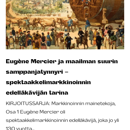
Eugène Mercier ja maailman suurin
samppanjatynnyri –
spektaakkelimarkkinoinnin
edelläkävijän tarina
KIRJOITUSSARJA: Markkinoinnin mainetekoja,
Osa 1 Eugène Mercier oli
spektaakkelimarkkinoinnin edelläkävijä, joka jo yli
130 vuotta…